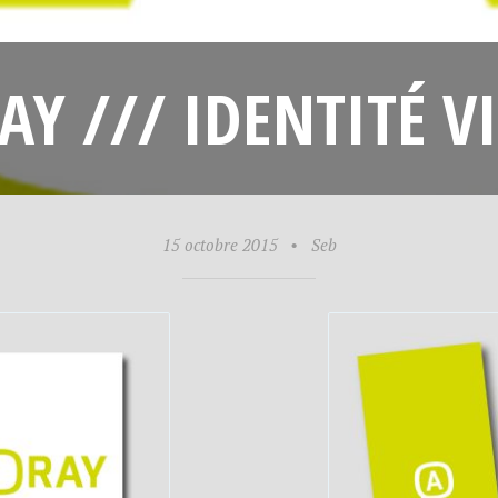
Y /// IDENTITÉ V
15 octobre 2015
•
Seb